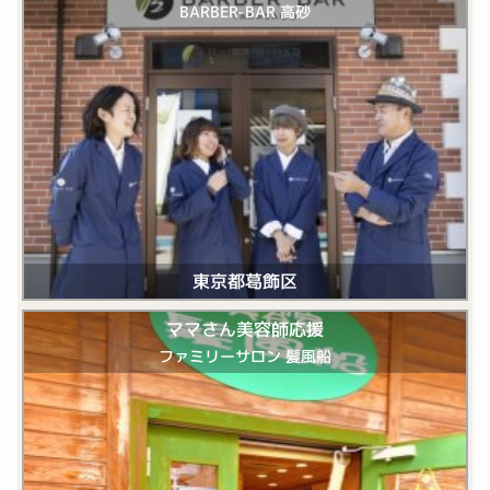
BARBER-BAR 高砂
東京都葛飾区
ママさん美容師応援
ファミリーサロン 髪風船