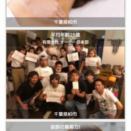
千葉県柏市
平均年齢25歳
有限会社 オーケー倶楽部
千葉県柏市
抜群の集客力!