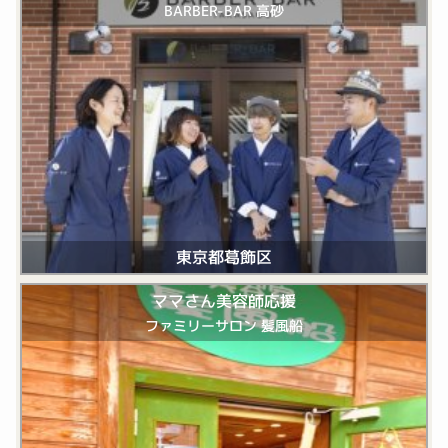
BARBER-BAR 高砂
東京都葛飾区
ママさん美容師応援
ファミリーサロン 髪風船